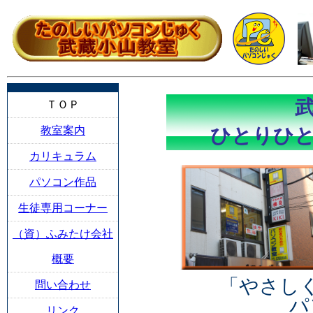
武
ＴＯＰ
教室案内
ひとりひ
カリキュラム
パソコン作品
生徒専用コーナー
（資）ふみたけ会社
概要
「やさし
問い合わせ
パ
リンク