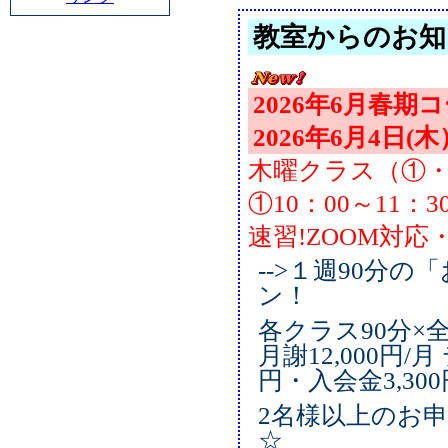
教室からのお知
2026年6月春期
2026年6月4日
木曜クラス（①・
①10：00～11：
速習!ZOOM対
-->１週90分
ン！
各クラス90分×全
月謝12,000円/月
円・入会金3,300
2名様以上のお
☆