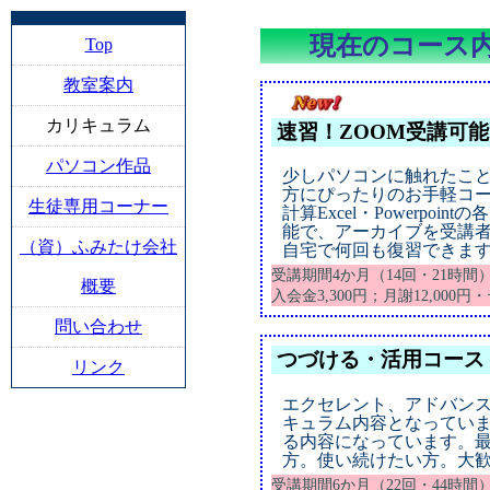
現在のコース
Top
教室案内
カリキュラム
速習！ZOOM受講可
パソコン作品
少しパソコンに触れたこ
方にぴったりのお手軽コース
生徒専用コーナー
計算Excel・Powerpo
能で、アーカイブを受講者
（資）ふみたけ会社
自宅で何回も復習できま
受講期間4か月（14回・21時間
概要
入会金3,300円；月謝12,000
問い合わせ
つづける・活用コース
リンク
エクセレント、アドバン
キュラム内容となっていま
る内容になっています。
方。使い続けたい方。大
受講期間6か月（22回・44時間