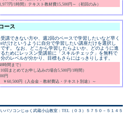
（1,977円/1時間）テキスト教材費15,500円～（初回のみ）
コース
受講できない方や、週2回のペースで学習したいなど早く
Excelだけというように自分で学習したい講座だけを選択し
です。 なお、どこから学習したらよいか、どのように進
するためにレッスン受講前に「スキルチェック」を無料で
自分のレベルが分かり、目標もさらにはっきりします。
48時間まで）
時間（10回まとめてお申し込みの場合5,500円/1時間）
00円
 ￥60,500円（入会金・教材費込・テキスト別途）～
いパソコンじゅく武蔵小山教室：TEL（０３）５７５０－５１４５