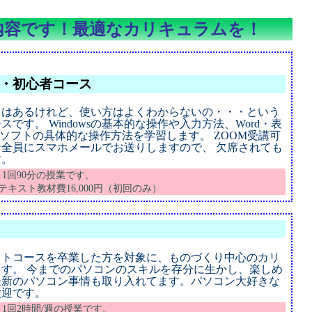
内容です！最適なカリキュラムを！
能・初心者コース
とはあるけれど、使い方はよくわからないの・・・という
です。 Windowsの基本的な操作や入力方法、Word・表
intの各ソフトの具体的な操作方法を学習します。 ZOOM受講可
全員にスマホメールでお送りしますので、 欠席されても
す。
）1回90分の授業です。
円・テキスト教材費16,000円（初回のみ）
ストコースを卒業した方を対象に、ものづくり中心のカリ
す。 今までのパソコンのスキルを存分に生かし、楽しめ
最新のパソコン事情も取り入れてます。パソコン大好きな
歓迎です。
）1回2時間/週の授業です。