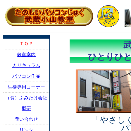
武
ＴＯＰ
教室案内
ひとりひ
カリキュラム
パソコン作品
生徒専用コーナー
（資）ふみたけ会社
概要
「やさし
問い合わせ
パ
リンク