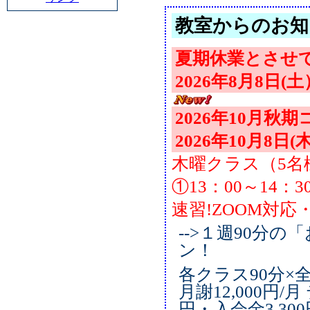
教室からのお知
夏期休業とさせ
2026年8月8日(
2026年10月秋
2026年10月8
木曜クラス（5名
①13：00～14：
速習!ZOOM対
-->１週90分
ン！
各クラス90分×全
月謝12,000円/月
円・入会金3,300